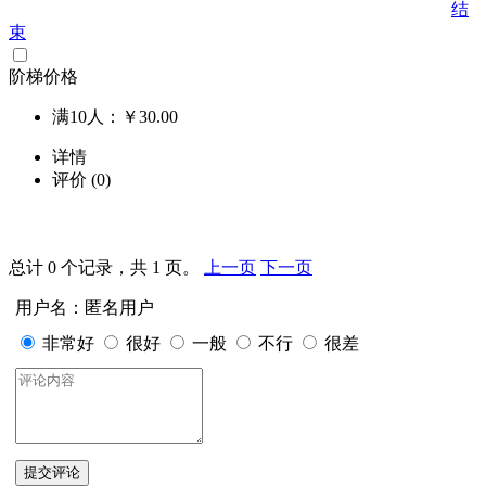
结
束
阶梯价格
满10人：
￥
30.00
详情
评价
(0)
总计 0 个记录，共 1 页。
上一页
下一页
用户名：匿名用户
非常好
很好
一般
不行
很差