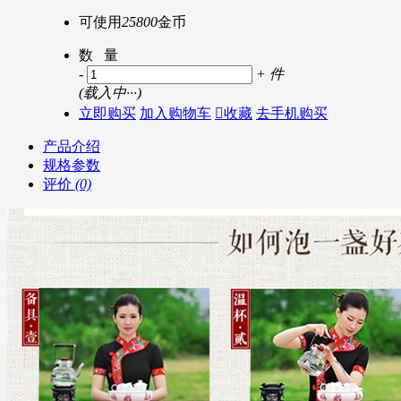
可使用
25800
金币
数 量
-
+
件
(
载入中···
)
立即购买
加入购物车

收藏
去手机购买
产品介绍
规格参数
评价
(0)