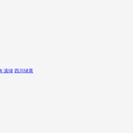
南 滇绿
四川绿茶