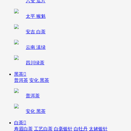
六安 瓜片
太平 猴魁
安吉 白茶
云南 滇绿
四川绿茶
黑茶

普洱茶
安化 黑茶
普洱茶
安化 黑茶
白茶

寿眉白茶
工艺白茶
白毫银针
白牡丹
太姥银针