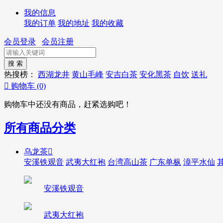
我的信息
我的订单
我的地址
我的收藏
会员登录
会员注册
热搜榜：
西湖龙井
黄山毛峰
安吉白茶
安化黑茶
自饮
送礼

购物车
(0)
购物车中还没有商品，赶紧选购吧！
所有商品分类
乌龙茶

安溪铁观音
武夷大红袍
台湾高山茶
广东单枞
漳平水仙
安溪铁观音
武夷大红袍