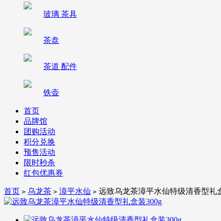
玻璃 茶具
茶盘
茶道 配件
铁壶
首页
品牌馆
团购活动
积分兑换
预售活动
限时秒杀
红包优惠券
首页
乌龙茶
漳平水仙
远致乌龙茶漳平水仙特级清香型礼盒装
>
>
>