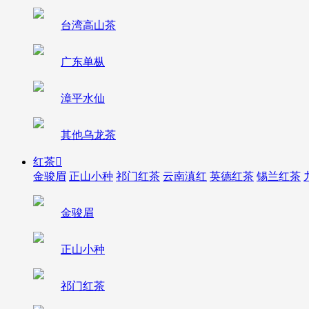
台湾高山茶
广东单枞
漳平水仙
其他乌龙茶
红茶

金骏眉
正山小种
祁门红茶
云南滇红
英德红茶
锡兰红茶
金骏眉
正山小种
祁门红茶