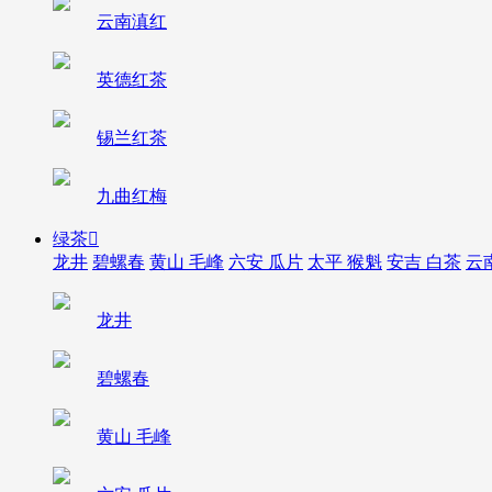
云南滇红
英德红茶
锡兰红茶
九曲红梅
绿茶

龙井
碧螺春
黄山 毛峰
六安 瓜片
太平 猴魁
安吉 白茶
云
龙井
碧螺春
黄山 毛峰