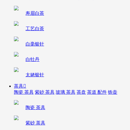
寿眉白茶
工艺白茶
白毫银针
白牡丹
太姥银针
茶具

陶瓷 茶具
紫砂 茶具
玻璃 茶具
茶盘
茶道 配件
铁壶
陶瓷 茶具
紫砂 茶具