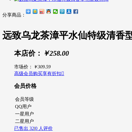
分享商品：
远致乌龙茶漳平水仙特级清香型礼
本店价：
￥258.00
市场价：
￥309.59
高级会员购买享有折扣

会员价格
会员等级
QQ用户
一星用户
二星用户
已售出
32
|
0 人评价